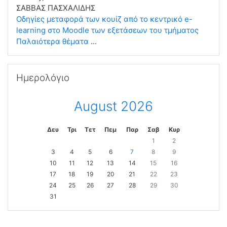
ΣΑΒΒΑΣ ΠΑΣΧΑΛΙΔΗΣ
Οδηγίες μεταφορά των κουίζ από το κεντρικό e-
learning στο Moodle των εξετάσεων του τμήματος
Παλαιότερα θέματα
...
Παράλειψη Ημερολόγιο
Ημερολόγιο
August 2026
Δευ
Τρι
Τετ
Πεμ
Παρ
Σαβ
Κυρ
1
2
3
4
5
6
7
8
9
10
11
12
13
14
15
16
17
18
19
20
21
22
23
24
25
26
27
28
29
30
31