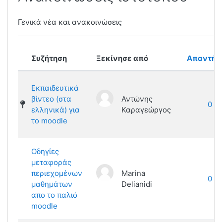
Γενικά νέα και ανακοινώσεις
Συζήτηση
Ξεκίνησε από
Απαντήσ
Λίστα συζητήσεων. Εμφάνιση 4 από
Εκπαιδευτικά
βίντεο (στα
Αντώνης
0
ελληνικά) για
Καραγεώργος
το moodle
Οδηγίες
μεταφοράς
περιεχομένων
Marina
0
μαθημάτων
Delianidi
απο το παλιό
moodle