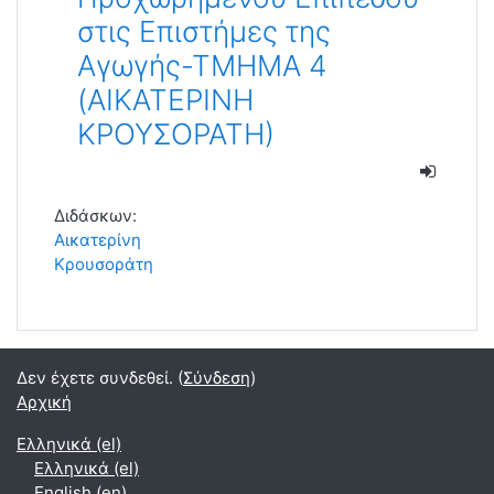
στις Επιστήμες της
Αγωγής-ΤΜΗΜΑ 4
(ΑΙΚΑΤΕΡΙΝΗ
ΚΡΟΥΣΟΡΑΤΗ)
Διδάσκων:
Αικατερίνη
Κρουσοράτη
Δεν έχετε συνδεθεί. (
Σύνδεση
)
Αρχική
Ελληνικά ‎(el)‎
Ελληνικά ‎(el)‎
English ‎(en)‎